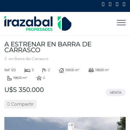
A ESTRENAR EN BARRA DE
CARRASCO
en Barra de Carrasco
Ref: 125
3
2
109,00 m²
158,00 m²
158,00 m²
2
U$S 350.000
VENTA
Compartir