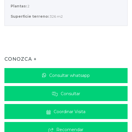
Plantas:
2
Superficie terreno:
326 m2
CONOZCA +
Consultar whatsapp
Consultar
Coordinar Visita
Recomendar